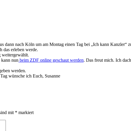
us dann nach Köln um am Montag einen Tag bei „Ich kann Kanzler“ z
ch das erleben werde.
g weitergewählt.
 kann nun
beim ZDF online geschaut werden
. Das freut mich. Ich da
geben werden.
n Tag wünsche ich Euch, Susanne
sind mit
*
markiert