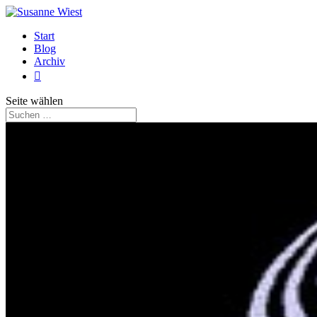
Start
Blog
Archiv

Seite wählen