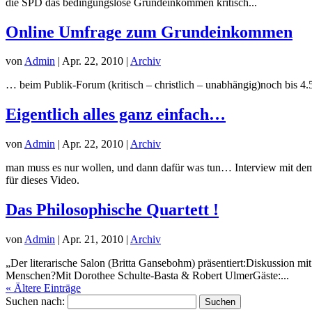
die SPD das bedingungslose Grundeinkommen kritisch...
Online Umfrage zum Grundeinkommen
von
Admin
|
Apr. 22, 2010
|
Archiv
… beim Publik-Forum (kritisch – christlich – unabhängig)noch bis 4
Eigentlich alles ganz einfach…
von
Admin
|
Apr. 22, 2010
|
Archiv
man muss es nur wollen, und dann dafür was tun… Interview mit de
für dieses Video.
Das Philosophische Quartett !
von
Admin
|
Apr. 21, 2010
|
Archiv
„Der literarische Salon (Britta Gansebohm) präsentiert:Diskussion
Menschen?Mit Dorothee Schulte-Basta & Robert UlmerGäste:...
« Ältere Einträge
Suchen nach: