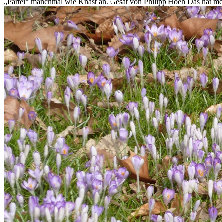
„Partei“ manchmal wie Knast an. Gesät von Philipp Hoeh Das hat mei