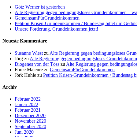
Götz Werner ist gestorben
Alte Regierung gegen bedingungsloses Grundeinkommen – was
GemeinsamFürGrundeinkommen
Petition Krisen-Grundeinkommen / Bundestag bittet um Gedul
Unsere Forderung, Grundeinkommen jetzt!
Neueste Kommentare
Susanne Wiest
zu
Alte Regierung gegen bedingungsloses Grun
Jörg
zu
Alte Regierung gegen bedingungsloses Grundeinkomme
Diogenes von der Töss
zu
Alte Regierung gegen bedingungslo
Force Majeure
zu
GemeinsamFürGrundeinkommen
Jörk Huhle
zu
Petition Krisen-Grundeinkommen / Bundestag b
Archiv
Februar 2022
Januar 2022
Februar 2021
Dezember 2020
November 2020
September 2020
Juni 2020