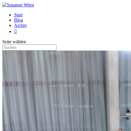
Start
Blog
Archiv

Seite wählen